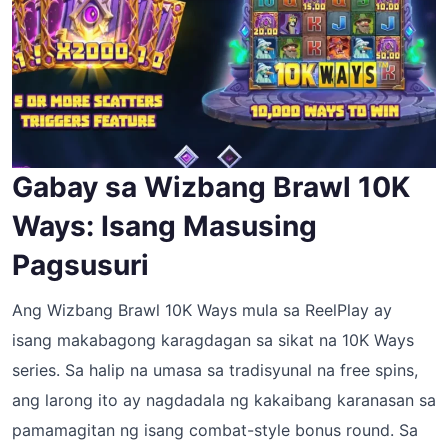
Gabay sa Wizbang Brawl 10K
Ways: Isang Masusing
Pagsusuri
Ang Wizbang Brawl 10K Ways mula sa ReelPlay ay
isang makabagong karagdagan sa sikat na 10K Ways
series. Sa halip na umasa sa tradisyunal na free spins,
ang larong ito ay nagdadala ng kakaibang karanasan sa
pamamagitan ng isang combat-style bonus round. Sa