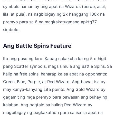
symbols naman ay ang apat na Wizards (berde, asul,
lila, at pula), na nagbibigay ng 2x hanggang 100x na
premyo para sa 6 na magkakatugmang apktg77
simbolo.
Ang Battle Spins Feature
Ito ang puso ng laro. Kapag nakakuha ka ng 5 o higit
pang Scatter symbols, magsisimula ang Battle Spins. Sa
halip na free spins, haharap ka sa apat na opponents:
Green, Blue, Purple, at Red Wizard. Ang bawat isa ay
may kanya-kanyang Life points. Ang Gold Wizard ay
gagamit ng mga premyo para bawasan ang buhay ng
kalaban. Ang pagtalo sa huling Red Wizard ay
magbibigay ng pagkakataon para sa isa sa apat na