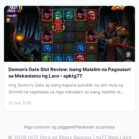
Demon’s Gate Slot Review: Isang Malalim na Pagsusuri
sa Mekanismo ng Laro – apktg77
Ang Demon’s Gate ay isang kapana-panabik na slot mula sa
Slotmill na nagdadala sa mga manlalaro sa isang madilim at...
23 Hun 2026
Mga tuntunin ng paggamit
Patakaran sa privacy
© 2026 tg77 Para sa Pinoy Bagong | tg77 Real Libre