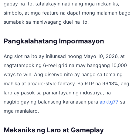
gabay na ito, tatalakayin natin ang mga mekaniks,
simbolo, at mga feature na dapat mong malaman bago
sumabak sa mahiwagang duel na ito.
Pangkalahatang Impormasyon
Ang slot na ito ay inilunsad noong Mayo 10, 2026, at
nagtatampok ng 6-reel grid na may hanggang 10,000
ways to win. Ang disenyo nito ay hango sa tema ng
mahika at arcade-style fantasy. Sa RTP na 96.13%, ang
laro ay pasok sa pamantayan ng industriya, na
nagbibigay ng balanseng karanasan para
apktg77
sa
mga manlalaro.
Mekaniks ng Laro at Gameplay