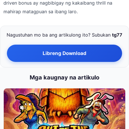
driven bonus ay nagbibigay ng kakaibang thrill na
mahirap matagpuan sa ibang laro.
Nagustuhan mo ba ang artikulong ito? Subukan
tg77
Libreng Download
Mga kaugnay na artikulo