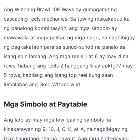
Ang Wizbang Brawl 10K Ways ay gumagamit ng
cascading reels mechanics. Sa tuwing makakabuo ka
ng panalong kombinasyon, ang mga simbolo ay
mawawala at mapapalitan ng mga bago, na nagbibigay
ng pagkakataon para sa sunud-sunod na panalo sa
isang spin lamang. Ang mga reels 1 at 6 ay may 4 na
rows, habang ang reels 2 hanggang 5 ay apktg77 may
5 rows, kabilang ang isang top reel kung saan
lumalabas ang Gold Wizard wild.
Mga Simbolo at Paytable
Ang laro ay may mga low-paying symbols na
kinakatawan ng 9, 10, J, Q, K, at A, na nagbibigay ng
0.5x hanggang 1.2x na payout. Ang mga high-paying