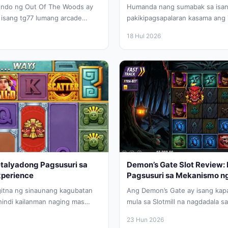
ndo ng Out Of The Woods ay
Humanda nang sumabak sa isan
isang tg77 lumang arcade
pakikipagsapalaran kasama ang
for Treasure 3 mula apktg77 sa B
18 Hul 2026
etalyadong Pagsusuri sa
Demon’s Gate Slot Review: 
xperience
Pagsusuri sa Mekanismo ng
gitna ng sinaunang kagubatan
Ang Demon’s Gate ay isang kapa
indi kailanman naging mas
mula sa Slotmill na nagdadala s
cy of Aztec...
isang madilim at...
23 Hun 2026