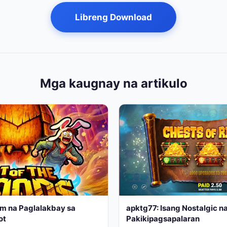
Libreng Download
Mga kaugnay na artikulo
im na Paglalakbay sa
apktg77: Isang Nostalgic n
ot
Pakikipagsapalaran