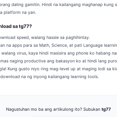
rang daling gamitin. Hindi na kailangang maghanap kung s
a platform na yan.
wnload sa tg77?
ownload speed, walang hassle sa paghihintay.
an na apps para sa Math, Science, at pati Language learnin
 walang virus, kaya hindi masisira ang phone ko habang na
 mas naging productive ang bakasyon ko at hindi lang puro 
igla! Kung gusto niyo ring mag-level up at maging lodi sa k
g-download na ng inyong kailangang learning tools.
Nagustuhan mo ba ang artikulong ito? Subukan
tg77