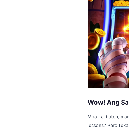
Wow! Ang Sa
Mga ka-batch, alam
lessons? Pero teka