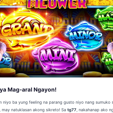
ya Mag-aral Ngayon!
 niyo ba yung feeling na parang gusto niyo nang sumuko s
, may natuklasan akong sikreto! Sa
tg77
, nakahanap ako n