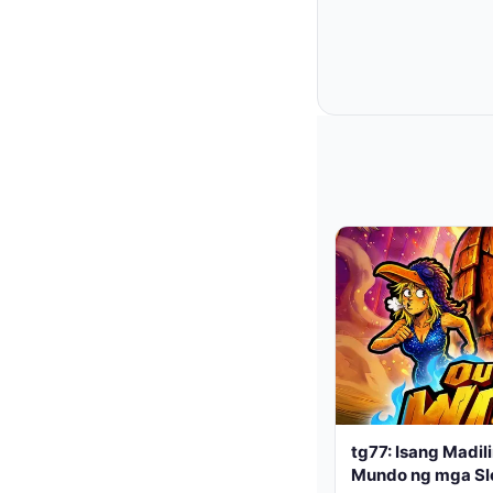
tg77: Isang Madil
Mundo ng mga Sl