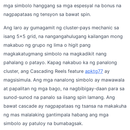
mga simbolo hanggang sa mga espesyal na bonus na
nagpapataas ng tensyon sa bawat spin.
Ang laro ay gumagamit ng cluster-pays mechanic sa
isang 5×5 grid, na nangangahulugang kailangan mong
makabuo ng grupo ng lima o higit pang
magkakatugmang simbolo na magkadikit nang
pahalang o patayo. Kapag nakabuo ka ng panalong
cluster, ang Cascading Reels feature
apktg77
ay
magsisimula. Ang mga nanalong simbolo ay mawawala
at papalitan ng mga bago, na nagbibigay-daan para sa
sunod-sunod na panalo sa iisang spin lamang. Ang
bawat cascade ay nagpapataas ng tsansa na makakuha
ng mas malalaking gantimpala habang ang mga
simbolo ay patuloy na bumabagsak.