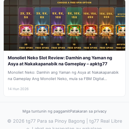
Monoliet Neko Slot Review: Damhin ang Yaman ng
Asya at Nakakapanabik na Gameplay – apktg77
Monoliet Neko: Damhin ang Yaman ng Asya at Nakakapanabik
na Gameplay Ang Monoliet Neko, mula sa FBM Digital
Systems, ay...
14 Hun 2026
Mga tuntunin ng paggamit
Patakaran sa privacy
© 2026 tg77 Para sa Pinoy Bagong | tg77 Real Libre
⭐. Lahat ng karapatan ay nakalaan.