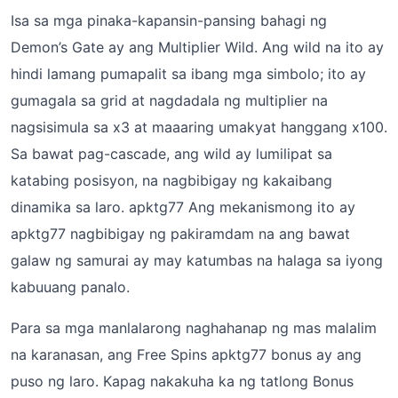
Isa sa mga pinaka-kapansin-pansing bahagi ng
Demon’s Gate ay ang Multiplier Wild. Ang wild na ito ay
hindi lamang pumapalit sa ibang mga simbolo; ito ay
gumagala sa grid at nagdadala ng multiplier na
nagsisimula sa x3 at maaaring umakyat hanggang x100.
Sa bawat pag-cascade, ang wild ay lumilipat sa
katabing posisyon, na nagbibigay ng kakaibang
dinamika sa laro. apktg77 Ang mekanismong ito ay
apktg77 nagbibigay ng pakiramdam na ang bawat
galaw ng samurai ay may katumbas na halaga sa iyong
kabuuang panalo.
Para sa mga manlalarong naghahanap ng mas malalim
na karanasan, ang Free Spins apktg77 bonus ay ang
puso ng laro. Kapag nakakuha ka ng tatlong Bonus