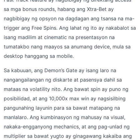
sa mga bonus rounds, habang ang Xtra-Bet ay
nagbibigay ng opsyon na dagdagan ang tsansa na ma-
trigger ang Free Spins. Ang lahat ng ito ay nakabalot sa
isang madilim at cinematic na presentasyon na
tumatakbo nang maayos sa anumang device, mula sa
desktop hanggang sa mobile.
Sa kabuuan, ang Demon’s Gate ay isang laro na
nangangailangan ng diskarte at pasensya dahil sa
mataas na volatility nito. Ang bawat spin ay puno ng
posibilidad, at ang 10,000x max win ay nagsisilbing
pangunahing layunin para sa bawat matapang na
manlalaro. Ang kumbinasyon ng mahusay na visual,
nakaka-engganyong mechanics, at ang pag-unlad ng
multiplier sa bawat yugto ay ginagawang kakaiba ang