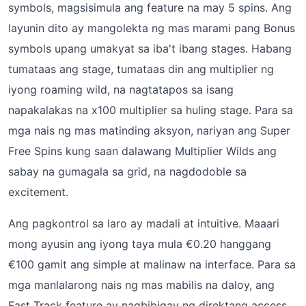
symbols, magsisimula ang feature na may 5 spins. Ang
layunin dito ay mangolekta ng mas marami pang Bonus
symbols upang umakyat sa iba't ibang stages. Habang
tumataas ang stage, tumataas din ang multiplier ng
iyong roaming wild, na nagtatapos sa isang
napakalakas na x100 multiplier sa huling stage. Para sa
mga nais ng mas matinding aksyon, nariyan ang Super
Free Spins kung saan dalawang Multiplier Wilds ang
sabay na gumagala sa grid, na nagdodoble sa
excitement.
Ang pagkontrol sa laro ay madali at intuitive. Maaari
mong ayusin ang iyong taya mula €0.20 hanggang
€100 gamit ang simple at malinaw na interface. Para sa
mga manlalarong nais ng mas mabilis na daloy, ang
Fast Track feature ay nagbibigay ng direktang access