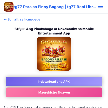
tg77 Para sa Pinoy Bagong | tg77 Real Libre ⭐
← Bumalik sa homepage
616jili: Ang Pinakabago at Nakakaaliw na Mobile
Entertainment App
I-download ang APK
Magrehistro Ngayon
Ang 616jili ay isang makabagong mobile entertainment application