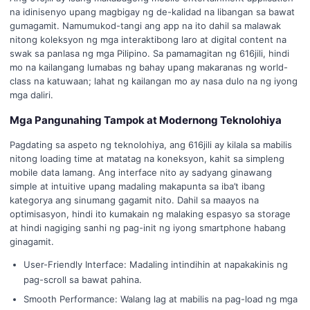
na idinisenyo upang magbigay ng de-kalidad na libangan sa bawat
gumagamit. Namumukod-tangi ang app na ito dahil sa malawak
nitong koleksyon ng mga interaktibong laro at digital content na
swak sa panlasa ng mga Pilipino. Sa pamamagitan ng 616jili, hindi
mo na kailangang lumabas ng bahay upang makaranas ng world-
class na katuwaan; lahat ng kailangan mo ay nasa dulo na ng iyong
mga daliri.
Mga Pangunahing Tampok at Modernong Teknolohiya
Pagdating sa aspeto ng teknolohiya, ang 616jili ay kilala sa mabilis
nitong loading time at matatag na koneksyon, kahit sa simpleng
mobile data lamang. Ang interface nito ay sadyang ginawang
simple at intuitive upang madaling makapunta sa iba’t ibang
kategorya ang sinumang gagamit nito. Dahil sa maayos na
optimisasyon, hindi ito kumakain ng malaking espasyo sa storage
at hindi nagiging sanhi ng pag-init ng iyong smartphone habang
ginagamit.
User-Friendly Interface: Madaling intindihin at napakakinis ng
pag-scroll sa bawat pahina.
Smooth Performance: Walang lag at mabilis na pag-load ng mga